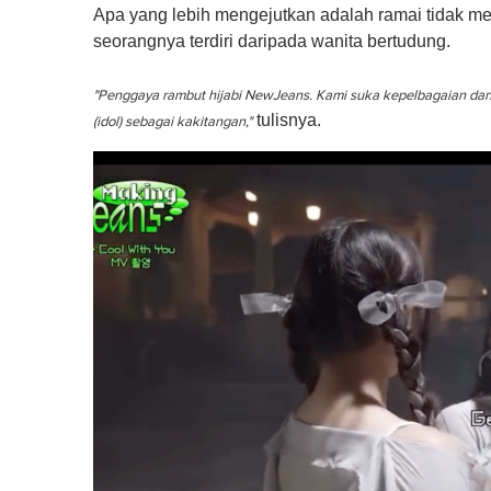
Apa yang lebih mengejutkan adalah ramai tidak
seorangnya terdiri daripada wanita bertudung.
"Penggaya rambut hijabi NewJeans. Kami suka kepelbagaian dan s
tulisnya.
(idol) sebagai kakitangan,"