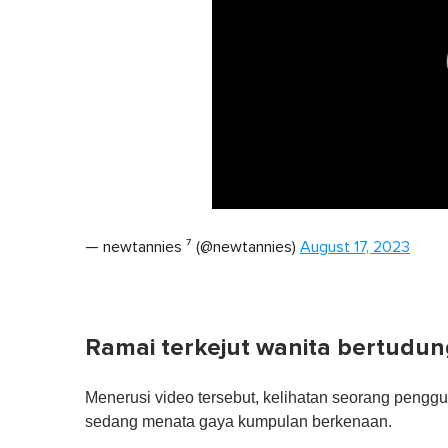
0
seconds
— newtannies ⁷ (@newtannies)
August 17, 2023
of
1
minute,
0
Volume
0%
Ramai terkejut wanita bertudun
Menerusi video tersebut, kelihatan seorang penggu
sedang menata gaya kumpulan berkenaan.