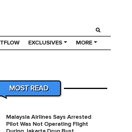
STFLOW
EXCLUSIVES
MORE
MOST READ
Malaysia Airlines Says Arrested
Pilot Was Not Operating Flight
During Jakarta Drug Bust