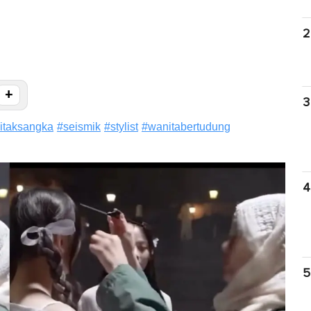
2
+
3
itaksangka
#
seismik
#
stylist
#
wanitabertudung
4
5