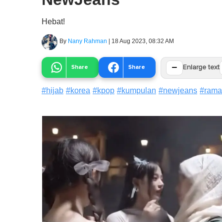
Hebat!
By
Nany Rahman
|
18 Aug 2023, 08:32 AM
−
Share
Share
Enlarge text
#
hijab
#
korea
#
kpop
#
kumpulan
#
newjeans
#
rama