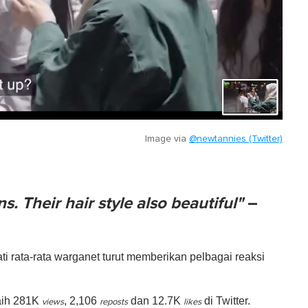
Image via
@newtannies (Twitter)
. Their hair style also beautiful"
–
i rata-rata warganet turut memberikan pelbagai reaksi
raih 281K
, 2,106
dan 12.7K
di Twitter.
views
reposts
likes