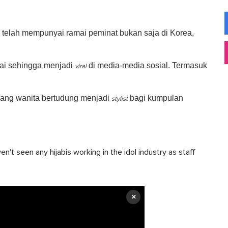
a telah mempunyai ramai peminat bukan saja di Korea,
mai sehingga menjadi
di media-media sosial. Termasuk
viral
rang wanita bertudung menjadi
bagi kumpulan
stylist
en't seen any hijabis working in the idol industry as staff
×