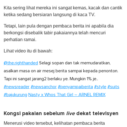
o
Kita sering lihat mereka ini sangat kemas, kacak dan cantik
f
1
ketika sedang bersiaran langsung di kaca TV.
m
i
Tetapi, lain pula dengan pembaca berita ini apabila dia
n
u
berkongsi disebalik tabir pakaiannya telah mencuri
t
perhatian ramai.
e
,
0
Lihat video itu di bawah:
@the.righthanded
Selagi sopan dan tak memudaratkan,
asalkan masa on air mesej berita sampai kepada penonton.
Tapi ini sangat jarang2 berlaku ye. Mungkin 1% je..
#newsreader
#newsanchor
#penyampaiberita
#style
#suits
#bajukurung
Nasty x Whos That Girl – ARNEL REMIX
Kongsi pakaian sebelum
live
dekat televisyen
Menerusi video tersebut, kelihatan pembaca berita