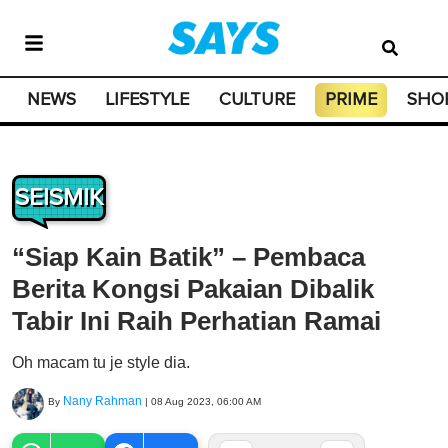
NEWS
LIFESTYLE
CULTURE
PRIME
SHO
SEISMIK
“Siap Kain Batik” – Pembaca
Berita Kongsi Pakaian Dibalik
Tabir Ini Raih Perhatian Ramai
Oh macam tu je style dia.
Nany Rahman
By
|
08 Aug 2023, 06:00 AM