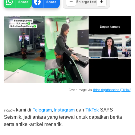
−
+
Share
Share
Enlarge text
Cover image via
@the.righthanded (TikTok)
kami di
,
dan
SAYS
Telegram
Instagram
TikTok
Follow
Seismik, jadi antara yang terawal untuk dapatkan berita
serta artikel-artikel menarik.