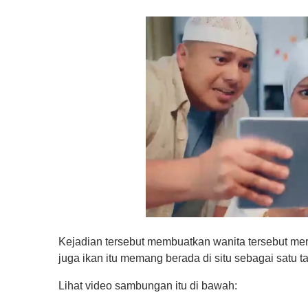
0
s
Kejadian tersebut membuatkan wanita tersebut mer
e
c
juga ikan itu memang berada di situ sebagai satu ta
o
n
Lihat video sambungan itu di bawah:
d
s