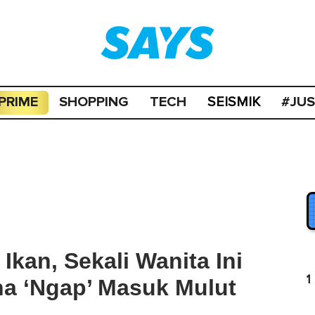
PRIME
SHOPPING
TECH
#JU
SEISMIK
kan, Sekali Wanita Ini
1
na ‘Ngap’ Masuk Mulut