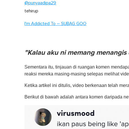
o
@punyaadipa29
f
1
tehirup
m
i
I'm Addicted To – SUBAG GOO
n
u
t
e
,
0
"Kalau aku ni memang menangis 
V
o
l
u
Sementara itu, tinjauan di ruangan komen mendapa
m
reaksi mereka masing-masing selepas melihat video
e
0
%
Ketika artikel ini ditulis, video berkenaan telah me
Berikut di bawah adalah antara komen daripada net