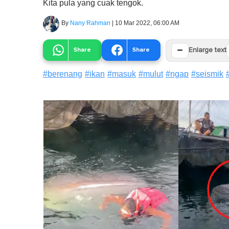
Kita pula yang cuak tengok.
By
Nany Rahman
|
10 Mar 2022, 06:00 AM
−
Share
Share
Enlarge text
#
berenang
#
ikan
#
masuk
#
mulut
#
ngap
#
seismik