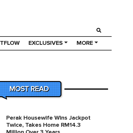
STFLOW
EXCLUSIVES
MORE
MOST READ
Perak Housewife Wins Jackpot
Twice, Takes Home RM14.3
Million Over 3 Years