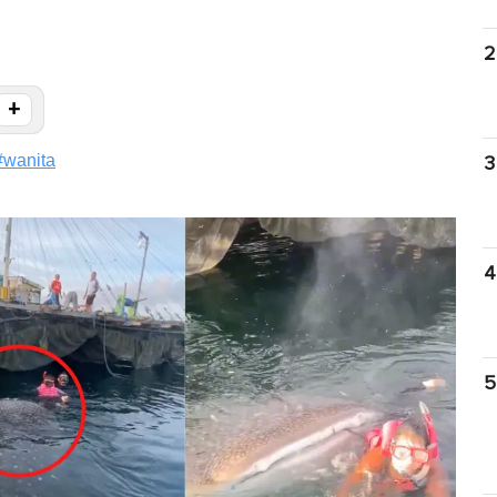
2
+
#
wanita
3
4
5