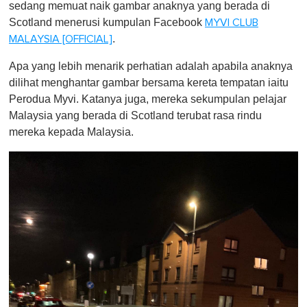
sedang memuat naik gambar anaknya yang berada di
Scotland menerusi kumpulan Facebook
MYVI CLUB
.
MALAYSIA [OFFICIAL]
Apa yang lebih menarik perhatian adalah apabila anaknya
dilihat menghantar gambar bersama kereta tempatan iaitu
Perodua Myvi. Katanya juga, mereka sekumpulan pelajar
Malaysia yang berada di Scotland terubat rasa rindu
mereka kepada Malaysia.