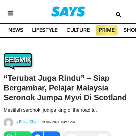
NEWS
LIFESTYLE
CULTURE
PRIME
SHO
SEISMIK
“Terubat Juga Rindu” – Siap
Bergambar, Pelajar Malaysia
Seronok Jumpa Myvi Di Scotland
Mestilah seronok, jumpa king of the road tu.
Ellina Chan
By
|
19 Nov 2021, 03:55 AM