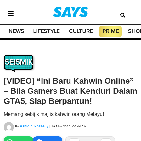
NEWS
LIFESTYLE
CULTURE
PRIME
SHO
SEISMIK
[VIDEO] “Ini Baru Kahwin Online”
– Bila Gamers Buat Kenduri Dalam
GTA5, Siap Berpantun!
Memang sebijik majlis kahwin orang Melayu!
Ashiqin Rosselly
By
|
19 May 2020, 06:44 AM