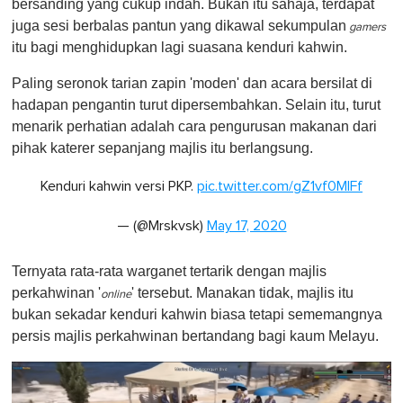
bersanding yang cukup indah. Bukan itu sahaja, terdapat
juga sesi berbalas pantun yang dikawal sekumpulan
gamers
itu
bagi menghidupkan lagi suasana kenduri kahwin.
Paling seronok tarian zapin 'moden' dan acara bersilat di
hadapan pengantin turut dipersembahkan. Selain itu, turut
menarik perhatian adalah cara pengurusan makanan dari
pihak katerer sepanjang majlis itu berlangsung.
Kenduri kahwin versi PKP.
pic.twitter.com/gZ1vf0MIFf
— (@Mrskvsk)
May 17, 2020
Ternyata rata-rata warganet tertarik dengan majlis
perkahwinan '
' tersebut. Manakan tidak, majlis itu
online
bukan sekadar kenduri kahwin biasa tetapi sememangnya
persis majlis perkahwinan bertandang bagi kaum Melayu.