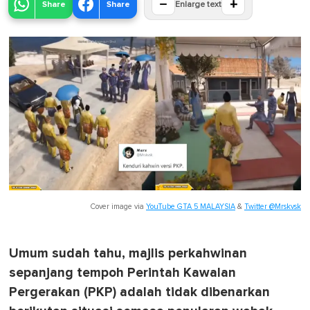
−
+
Share
Share
Enlarge text
Cover image via
YouTube GTA 5 MALAYSIA
&
Twitter @Mrskvsk
Umum sudah tahu, majlis perkahwinan
sepanjang tempoh Perintah Kawalan
Pergerakan (PKP) adalah tidak dibenarkan