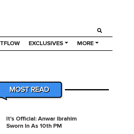
STFLOW
EXCLUSIVES
MORE
MOST READ
It's Official: Anwar Ibrahim
Sworn In As 10th PM