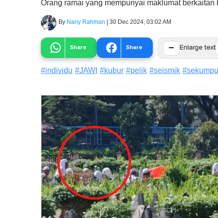
Orang ramai yang mempunyai maklumat berkaitan k
By
Nany Rahman
|
30 Dec 2024, 03:02 AM
−
Share
Share
Enlarge text
#
individu
#
JAWI
#
kubur
#
pelik
#
seismik
#
sekumpu