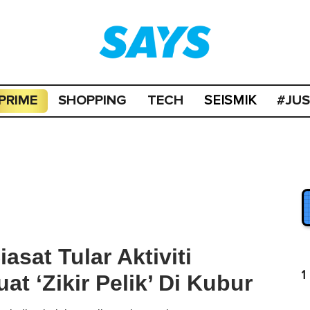
PRIME
SHOPPING
TECH
#JU
SEISMIK
asat Tular Aktiviti
1
t ‘Zikir Pelik’ Di Kubur