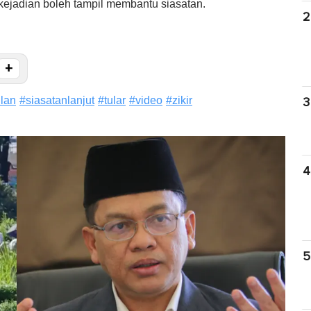
ejadian boleh tampil membantu siasatan.
2
+
lan
#
siasatanlanjut
#
tular
#
video
#
zikir
3
4
5