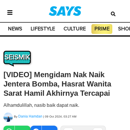
NEWS
LIFESTYLE
CULTURE
PRIME
SHO
SEISMIK
[VIDEO] Mengidam Nak Naik
Jentera Bomba, Hasrat Wanita
Sarat Hamil Akhirnya Tercapai
Alhamdulillah, nasib baik dapat naik.
Dania Hamdan
By
|
09 Oct 2024, 03:27 AM