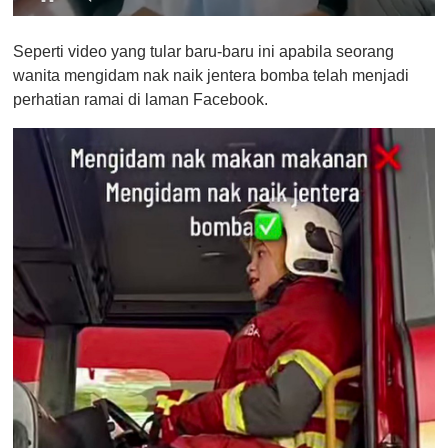
0
o
Seperti video yang tular baru-baru ini apabila seorang
f
1
wanita mengidam nak naik jentera bomba telah menjadi
m
perhatian ramai di laman Facebook.
i
n
u
t
e
,
0