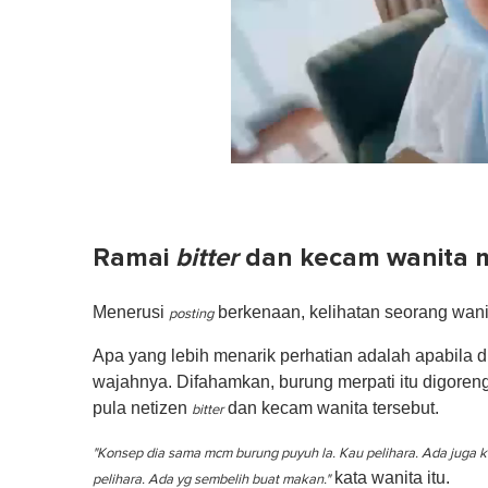
0
of
1
minute,
0
Volume
Ramai
bitter
dan kecam wanita 
0%
Menerusi
berkenaan, kelihatan seorang wani
posting
Apa yang lebih menarik perhatian adalah apabila 
wajahnya. Difahamkan, burung merpati itu digoren
pula netizen
dan kecam wanita tersebut.
bitter
"Konsep dia sama mcm burung puyuh la. Kau pelihara. Ada juga 
kata wanita itu.
pelihara. Ada yg sembelih buat makan."