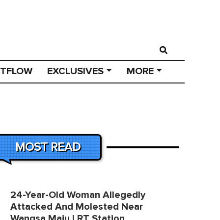
STFLOW
EXCLUSIVES
MORE
MOST READ
24-Year-Old Woman Allegedly
Attacked And Molested Near
Wangsa Maju LRT Station