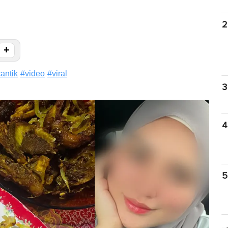
2
+
cantik
#
video
#
viral
3
4
5