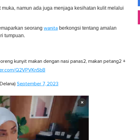
t muka, namun ada juga menjaga kesihatan kulit melalui
memaparkan seorang
berkongsi tentang amalan
wanita
ri tumpuan.
 goreng kunyit makan dengan nasi panas2, makan petang2 +
tter.com/Q2VPVKnSbB
Delana)
September 7, 2023
×