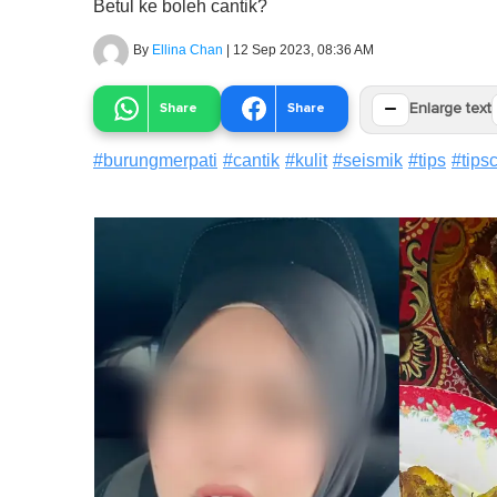
Betul ke boleh cantik?
By
Ellina Chan
|
12 Sep 2023, 08:36 AM
−
Share
Share
Enlarge text
#
burungmerpati
#
cantik
#
kulit
#
seismik
#
tips
#
tips