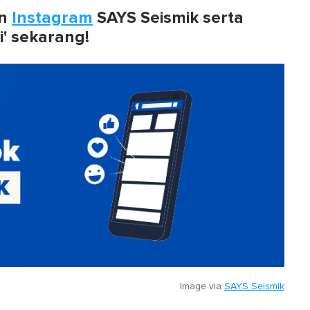
n
Instagram
SAYS Seismik serta
i' sekarang!
Image via
SAYS Seismik