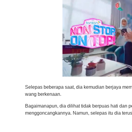
0
s
Selepas beberapa saat, dia kemudian berjaya me
e
c
wang berkenaan.
o
n
Bagaimanapun, dia dilihat tidak berpuas hati dan 
d
s
menggoncangkannya. Namun, selepas itu dia terus b
o
f
1
m