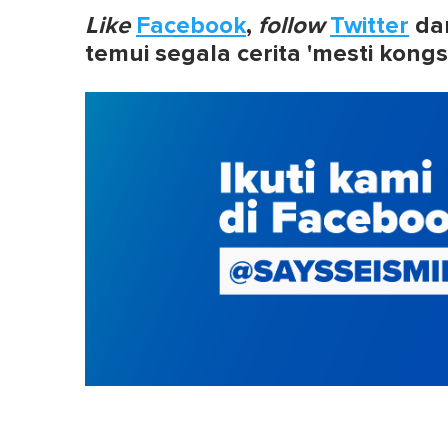
Like
Facebook
,
follow
Twitter
da
temui segala cerita 'mesti kongs