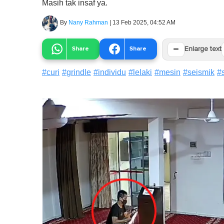
Masih tak insaf ya.
By
Nany Rahman
|
13 Feb 2025, 04:52 AM
−
Share
Share
Enlarge text
#
curi
#
grindle
#
individu
#
lelaki
#
mesin
#
seismik
#