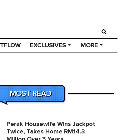
STFLOW
EXCLUSIVES
MORE
MOST READ
Perak Housewife Wins Jackpot
Twice, Takes Home RM14.3
Million Over 3 Years