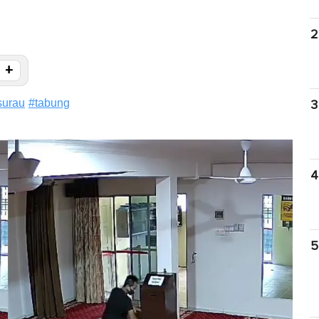
2
+
surau
#
tabung
3
4
5