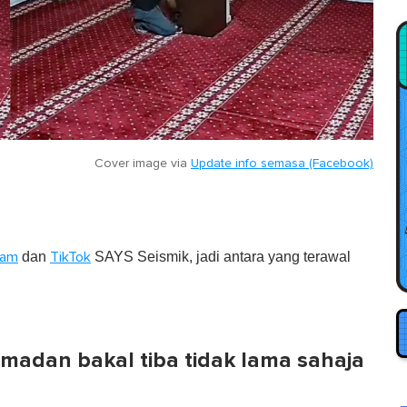
Cover image via
Update info semasa (Facebook)
dan
SAYS Seismik, jadi antara yang terawal
ram
TikTok
amadan bakal tiba tidak lama sahaja