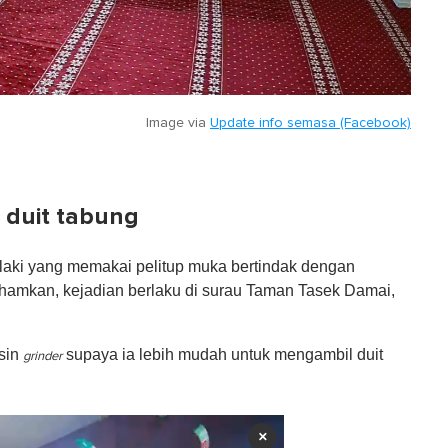
Image via
Update info semasa (Facebook)
 duit tabung
elaki yang memakai pelitup muka bertindak dengan
ahamkan, kejadian berlaku di surau Taman Tasek Damai,
sin
supaya ia lebih mudah untuk mengambil duit
grinder
×