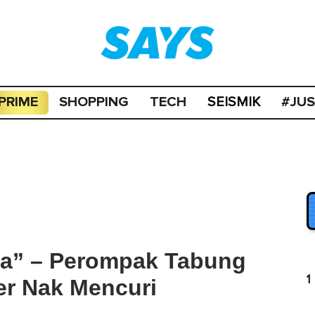
PRIME
SHOPPING
TECH
#JU
SEISMIK
sa” – Perompak Tabung
1
er Nak Mencuri