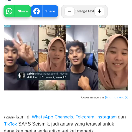
−
+
Share
Share
Enlarge text
Cover image via
@nurirdinaco (X)
kami di
,
,
dan
WhatsApp Channels
Telegram
Instagram
Follow
SAYS Seismik, jadi antara yang terawal untuk
TikTok
dapatkan berita serta artikel-artikel menarik.