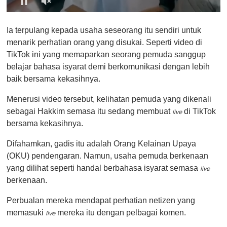
0
o
Ia terpulang kepada usaha seseorang itu sendiri untuk
f
1
menarik perhatian orang yang disukai. Seperti video di
m
TikTok ini yang memaparkan seorang pemuda sanggup
i
n
belajar bahasa isyarat demi berkomunikasi dengan lebih
u
baik bersama kekasihnya.
t
e
,
Menerusi video tersebut, kelihatan pemuda yang dikenali
0
sebagai Hakkim semasa itu sedang membuat
di TikTok
live
bersama kekasihnya.
Difahamkan, gadis itu adalah Orang Kelainan Upaya
(OKU) pendengaran. Namun, usaha pemuda berkenaan
yang dilihat seperti handal berbahasa isyarat semasa
live
berkenaan.
Perbualan mereka mendapat perhatian netizen yang
memasuki
mereka itu dengan pelbagai komen.
live