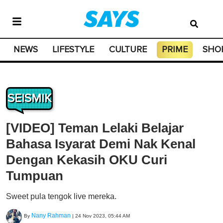
NEWS
LIFESTYLE
CULTURE
PRIME
SHO
SEISMIK
[VIDEO] Teman Lelaki Belajar
Bahasa Isyarat Demi Nak Kenal
Dengan Kekasih OKU Curi
Tumpuan
Sweet pula tengok live mereka.
Nany Rahman
By
|
24 Nov 2023, 05:44 AM