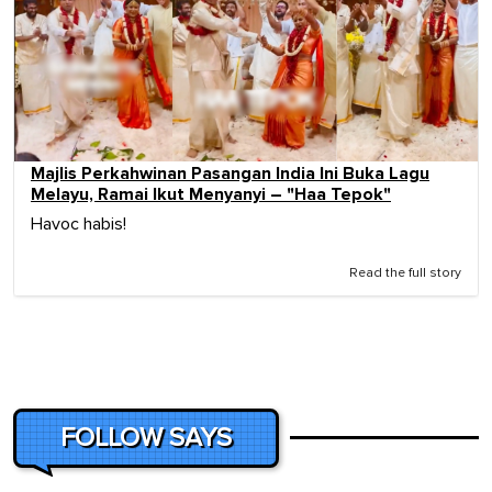
Majlis Perkahwinan Pasangan India Ini Buka Lagu
Melayu, Ramai Ikut Menyanyi – "Haa Tepok"
Havoc habis!
Read the full story
FOLLOW SAYS