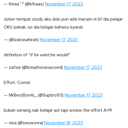
— Kinaa ˚.* (@k1naas)
November 17, 2023
Junior tempat study aku dulu pun ada macam ni bf dia pelajar
OKU pekak, so dia belajar bahasa isyarat.
— (@izairasahirah)
November 17, 2023
definition of "if he want,he would"
— zafxie (@breathonesecond)
November 17, 2023
Effort. Comel
— MrBestBomb_ (@Supbro93)
November 17, 2023
bukan senang nak belajar asl tapi woww the effort A+!!!
— nisa (@seowonra)
November 18, 2023