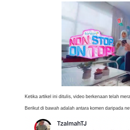
0
s
Ketika artikel ini ditulis, video berkenaan telah me
e
c
o
Berikut di bawah adalah antara komen daripada net
n
d
s
o