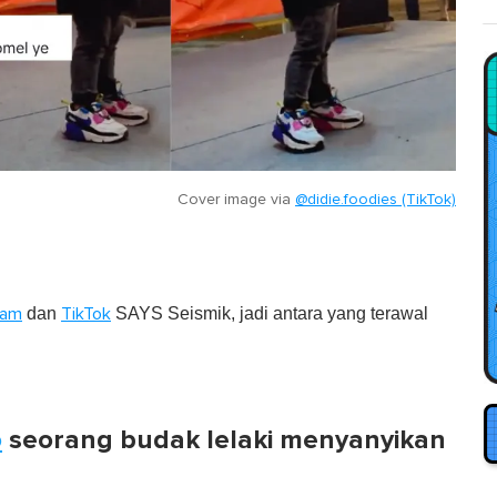
Cover image via
@didie.foodies (TikTok)
dan
SAYS Seismik, jadi antara yang terawal
ram
TikTok
o
seorang budak lelaki menyanyikan