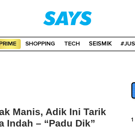
PRIME
SHOPPING
TECH
#JU
SEISMIK
k Manis, Adik Ini Tarik
1
a Indah – “Padu Dik”