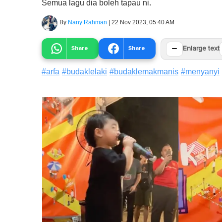
Semua lagu dia boleh tapau ni.
By
Nany Rahman
|
22 Nov 2023, 05:40 AM
−
Share
Share
Enlarge text
#
arfa
#
budaklelaki
#
budaklemakmanis
#
menyanyi