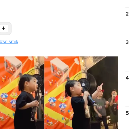
2
+
#
seismik
3
4
5