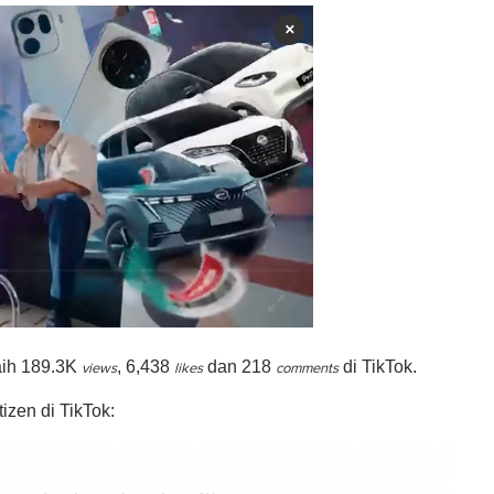
×
raih 189.3K
, 6,438
dan 218
di TikTok.
views
likes
comments
izen di TikTok: