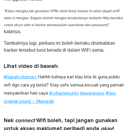
"Kalau mangsa tak gunakan VPN, most likely hacker tu akan dapat sniff
data si mangsa. Segala aktiviti mangsa terutamanya website Http berisiko
untuk dicuri oleh si hacker termasuklah username dan password,"
katanya.
Tambahnya lagi, perkara ini boleh berlaku disebabkan
hacker tersebut turut berada di dalam WiFi sama.
Lihat video di bawah:
@sarahcybersec
Hahhh bahaya kan klau kita tk guna public
wifi dgn cara yg betul? Stay safe semua kecuali yang pernah
menyakitkan hati saya
#cybersecurity
#awareness
#tips
original sound – Maisarah
Nak
connect
Wifi boleh, tapi jangan gunakan
untuk akses maklumat peribadi anda
okay
!