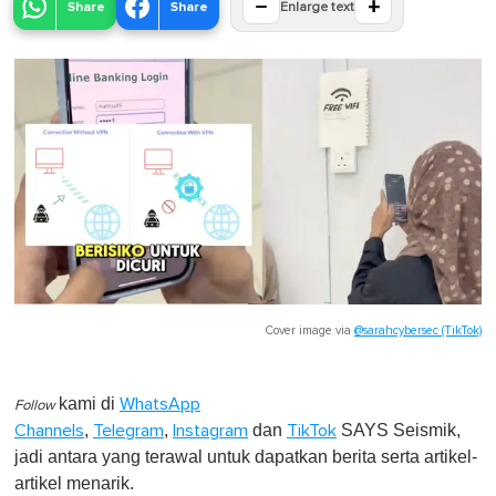
−
+
Share
Share
Enlarge text
Cover image via
@sarahcybersec (TikTok)
kami di
WhatsApp
Follow
,
,
dan
SAYS Seismik,
Channels
Telegram
Instagram
TikTok
jadi antara yang terawal untuk dapatkan berita serta artikel-
artikel menarik.