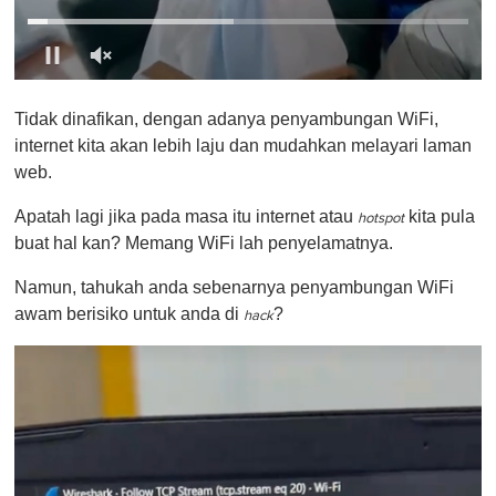
0
o
Tidak dinafikan, dengan adanya penyambungan WiFi,
f
1
internet kita akan lebih laju dan mudahkan melayari laman
m
web.
i
n
u
Apatah lagi jika pada masa itu internet atau
kita pula
hotspot
t
buat hal kan? Memang WiFi lah penyelamatnya.
e
,
0
Namun, tahukah anda sebenarnya penyambungan WiFi
awam berisiko untuk anda di
?
hack