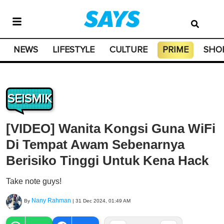
NEWS
LIFESTYLE
CULTURE
PRIME
SHO
SEISMIK
[VIDEO] Wanita Kongsi Guna WiFi
Di Tempat Awam Sebenarnya
Berisiko Tinggi Untuk Kena Hack
Take note guys!
Nany Rahman
By
|
31 Dec 2024, 01:49 AM