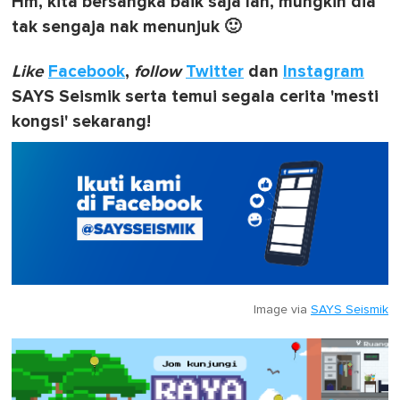
Hm, kita bersangka baik saja lah, mungkin dia
tak sengaja nak menunjuk 🙂
Like
Facebook
,
follow
Twitter
dan
Instagram
SAYS Seismik serta temui segala cerita 'mesti
kongsi' sekarang!
Image via
SAYS Seismik