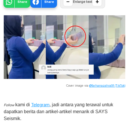
−
+
Share
Share
Enlarge text
Cover image via
@farhanazahra91 (TikTok)
kami di
, jadi antara yang terawal untuk
Telegram
Follow
dapatkan berita dan artikel-artikel menarik di SAYS
Seismik.