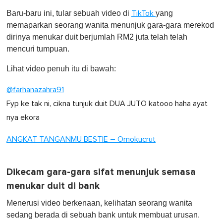
o
Baru-baru ini, tular sebuah video di
yang
TikTok
f
1
memaparkan seorang wanita menunjuk gara-gara merekod
m
dirinya menukar duit berjumlah RM2 juta telah telah
i
n
mencuri tumpuan.
u
t
Lihat video penuh itu di bawah:
e
,
0
@farhanazahra91
Fyp ke tak ni, cikna tunjuk duit DUA JUTO katooo haha ayat
nya ekora
ANGKAT TANGANMU BESTIE – Omokucrut
Dikecam gara-gara sifat menunjuk semasa
menukar duit di bank
Menerusi video berkenaan, kelihatan seorang wanita
sedang berada di sebuah bank untuk membuat urusan.