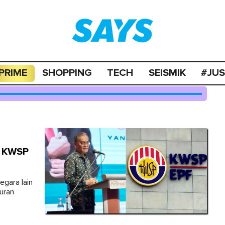
PRIME
SHOPPING
TECH
SEISMIK
#JU
2 KWSP
egara lain
uran