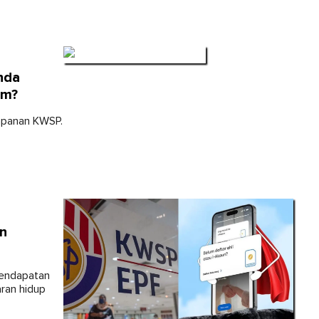
nda
um?
impanan KWSP.
n
pendapatan
ran hidup