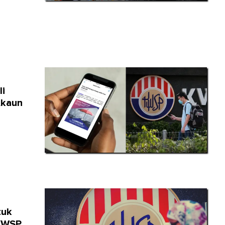
li
Akaun
tuk
 KWSP