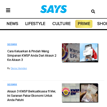
NEWS
LIFESTYLE
CULTURE
PRIME
SHO
SEISMIK
Cara Keluarkan & Pindah Wang
Simpanan KWSP Anda Dari Akaun 2
Ke Akaun 3
By
Dania Hamdan
SEISMIK
Akaun 3 KWSP Berkuatkuasa 11 Mei,
Ini Saranan Pakar Ekonomi Untuk
Anda Patuhi