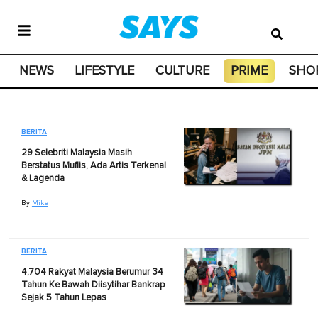
NEWS
LIFESTYLE
CULTURE
PRIME
SHO
BERITA
29 Selebriti Malaysia Masih
Berstatus Muflis, Ada Artis Terkenal
& Lagenda
By
Mike
BERITA
4,704 Rakyat Malaysia Berumur 34
Tahun Ke Bawah Diisytihar Bankrap
Sejak 5 Tahun Lepas