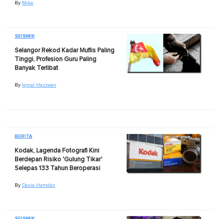
By
Mike
SEISMIK
Selangor Rekod Kadar Muflis Paling
Tinggi, Profesion Guru Paling
Banyak Terlibat
By
Iqmal Hazzwan
BERITA
Kodak, Lagenda Fotografi Kini
Berdepan Risiko 'Gulung Tikar'
Selepas 133 Tahun Beroperasi
By
Dania Hamdan
SEISMIK