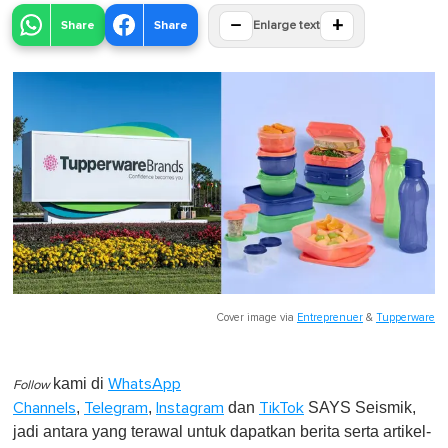
−
+
Share
Share
Enlarge text
Cover image via
Entreprenuer
&
Tupperware
kami di
WhatsApp
Follow
,
,
dan
SAYS Seismik,
Channels
Telegram
Instagram
TikTok
jadi antara yang terawal untuk dapatkan berita serta artikel-