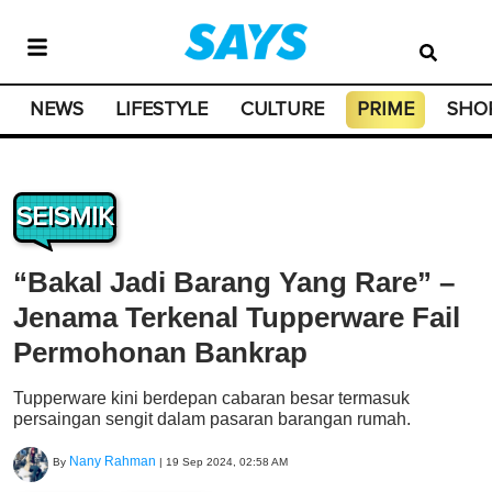
NEWS
LIFESTYLE
CULTURE
PRIME
SHO
SEISMIK
“Bakal Jadi Barang Yang Rare” –
Jenama Terkenal Tupperware Fail
Permohonan Bankrap
Tupperware kini berdepan cabaran besar termasuk
persaingan sengit dalam pasaran barangan rumah.
Nany Rahman
By
|
19 Sep 2024, 02:58 AM