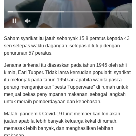
0
o
Saham syarikat itu jatuh sebanyak 15.8 peratus kepada 43
f
1
sen selepas waktu dagangan, selepas ditutup dengan
m
penurunan 57 peratus.
i
n
u
Jenama terkenal itu diasaskan pada tahun 1946 oleh ahli
t
kimia, Earl Tupper. Tidak lama kemudian populariti syarikat
e
,
itu melonjak pada tahun 1950-an apabila wanita pasca
0
perang menganjurkan "pesta Tupperware" di rumah untuk
menjual bekas penyimpanan makanan, sebagai langkah
untuk meraih pemberdayaan dan kebebasan.
Malah, pandemik Covid-19 turut memberikan lonjakan
jualan apabila lebih banyak keluarga kekal di rumah,
memasak lebih banyak, dan menghasilkan lebihan
makanan.