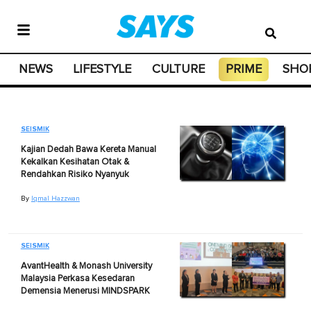
NEWS
LIFESTYLE
CULTURE
PRIME
SHO
SEISMIK
Kajian Dedah Bawa Kereta Manual
Kekalkan Kesihatan Otak &
Rendahkan Risiko Nyanyuk
By
Iqmal Hazzwan
SEISMIK
AvantHealth & Monash University
Malaysia Perkasa Kesedaran
Demensia Menerusi MINDSPARK