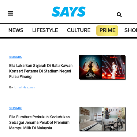
NEWS
LIFESTYLE
CULTURE
PRIME
SHO
SEISMIK
Ella Lakarkan Sejarah Di Batu Kawan,
Konsert Pertama Di Stadium Negeri
Pulau Pinang
By
Iqmal Hazzwan
SEISMIK
Ella Furniture Perkukuh Kedudukan
Sebagai Jenama Perabot Premium
Mampu Milik Di Malaysia