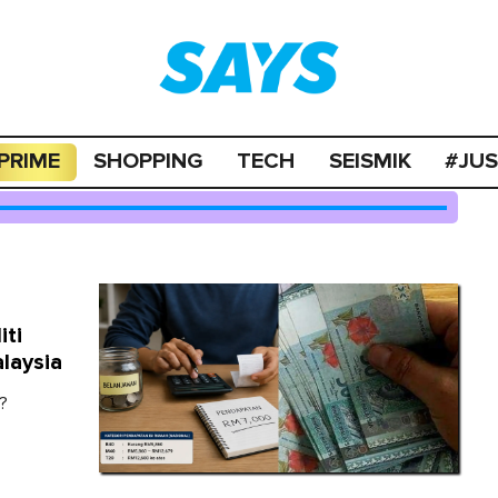
PRIME
SHOPPING
TECH
SEISMIK
#JU
iti
laysia
?