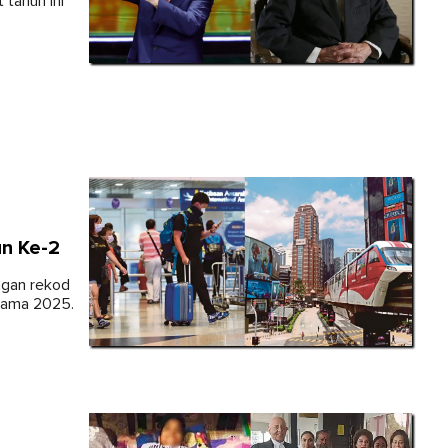
 tahun ini
un Ke-2
ngan rekod
rtama 2025.