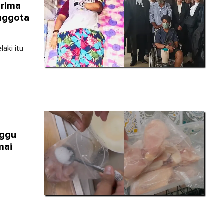
erima
nggota
aki itu
nggu
mai