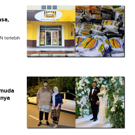
sa,
N terlebih
emuda
tnya