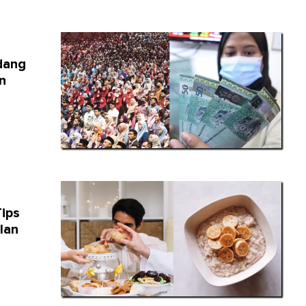
dang
n
Tips
lan