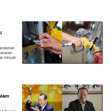
l
erolehan
pasaran
ar minyak.
alam