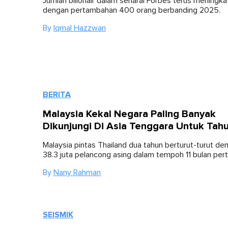
Jumlah bilionair dalam senarai Forbes terus meningkat
dengan pertambahan 400 orang berbanding 2025.
By
Iqmal Hazzwan
BERITA
Malaysia Kekal Negara Paling Banyak
Dikunjungi Di Asia Tenggara Untuk Tah
Malaysia pintas Thailand dua tahun berturut-turut de
38.3 juta pelancong asing dalam tempoh 11 bulan pe
By
Nany Rahman
SEISMIK