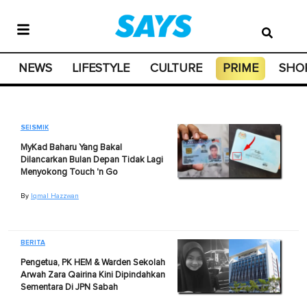
NEWS
LIFESTYLE
CULTURE
PRIME
SHO
SEISMIK
MyKad Baharu Yang Bakal
Dilancarkan Bulan Depan Tidak Lagi
Menyokong Touch 'n Go
By
Iqmal Hazzwan
BERITA
Pengetua, PK HEM & Warden Sekolah
Arwah Zara Qairina Kini Dipindahkan
Sementara Di JPN Sabah