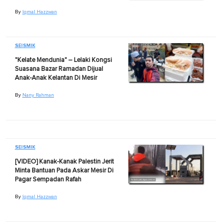
By
Iqmal Hazzwan
SEISMIK
"Kelate Mendunia" – Lelaki Kongsi
Suasana Bazar Ramadan Dijual
Anak-Anak Kelantan Di Mesir
By
Nany Rahman
SEISMIK
[VIDEO] Kanak-Kanak Palestin Jerit
Minta Bantuan Pada Askar Mesir Di
Pagar Sempadan Rafah
By
Iqmal Hazzwan