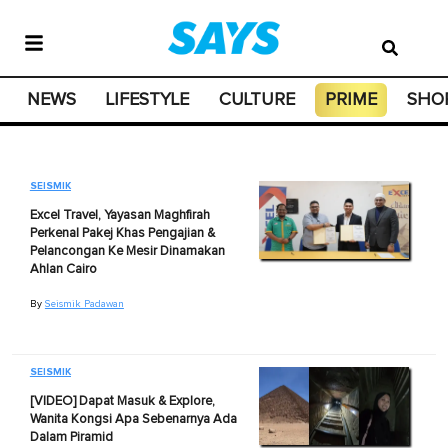
NEWS
LIFESTYLE
CULTURE
PRIME
SHO
SEISMIK
Excel Travel, Yayasan Maghfirah
Perkenal Pakej Khas Pengajian &
Pelancongan Ke Mesir Dinamakan
Ahlan Cairo
By
Seismik Padawan
SEISMIK
[VIDEO] Dapat Masuk & Explore,
Wanita Kongsi Apa Sebenarnya Ada
Dalam Piramid