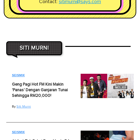
Contact:
sitimurni@says.com
SITI MURNI
SEISMIK
Geng Pagi Hot FM Kini Makin
'Panas' Dengan Ganjaran Tunai
Sehingga RM20,000!
By
Siti Murni
SEISMIK