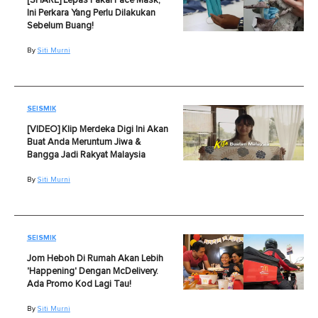
[SHARE] Lepas Pakai Face Mask,
Ini Perkara Yang Perlu Dilakukan
Sebelum Buang!
By
Siti Murni
SEISMIK
[VIDEO] Klip Merdeka Digi Ini Akan
Buat Anda Meruntum Jiwa &
Bangga Jadi Rakyat Malaysia
By
Siti Murni
SEISMIK
Jom Heboh Di Rumah Akan Lebih
'Happening' Dengan McDelivery.
Ada Promo Kod Lagi Tau!
By
Siti Murni