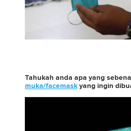
Tahukah anda apa yang sebena
muka/facemask
yang ingin dib