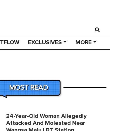
STFLOW
EXCLUSIVES
MORE
MOST READ
24-Year-Old Woman Allegedly
Attacked And Molested Near
Wangsa Maju LRT Station