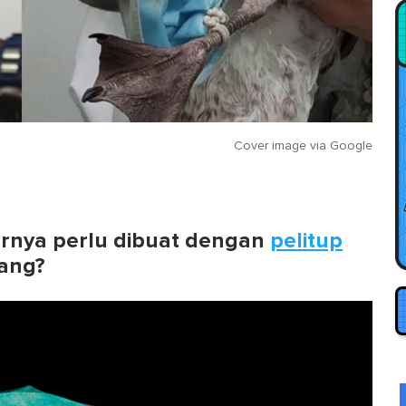
Cover image via
Google
rnya perlu dibuat dengan
pelitup
uang?