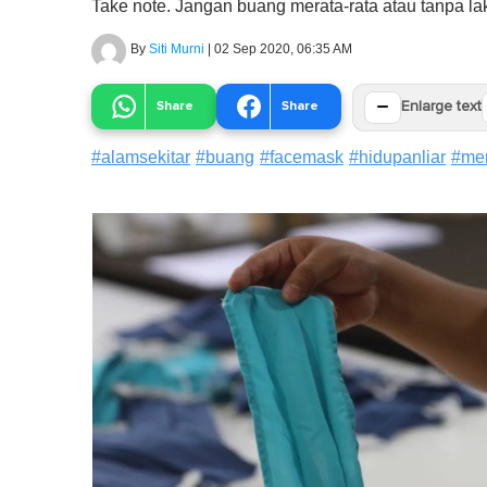
Take note. Jangan buang merata-rata atau tanpa lak
By
Siti Murni
|
02 Sep 2020, 06:35 AM
−
Share
Share
Enlarge text
#
alamsekitar
#
buang
#
facemask
#
hidupanliar
#
me