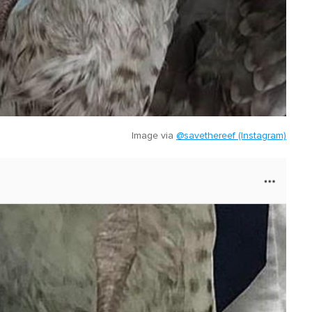
Image via
@savethereef (Instagram)