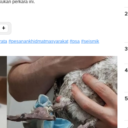
ukan perkara ini.
2
+
rata
#
pesanankhidmatmasyarakat
#
psa
#
seismik
3
4
5