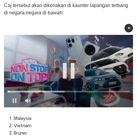
Caj tersebut akan dikenakan di kaunter lapangan terbang
di negara-negara di bawah:
×
0
s
Malaysia
e
c
Vietnam
o
Brunei
n