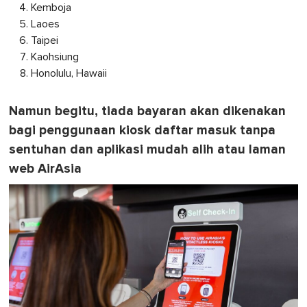
d
Kemboja
s
Laoes
o
f
Taipei
1
Kaohsiung
m
i
Honolulu, Hawaii
n
u
t
Namun begitu, tiada bayaran akan dikenakan
e
,
bagi penggunaan kiosk daftar masuk tanpa
0
sentuhan dan aplikasi mudah alih atau laman
web AirAsia