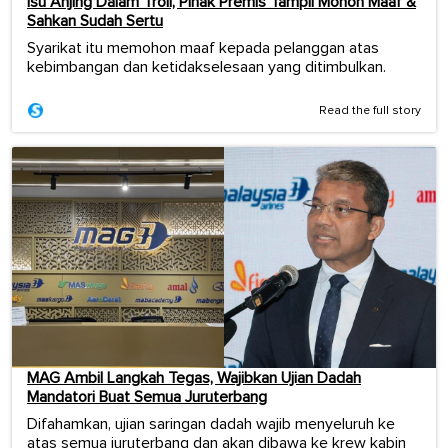
Isu Anjing Dalam Troli, Pihak Premis Tampil Mohon Maaf &
Sahkan Sudah Sertu
Syarikat itu memohon maaf kepada pelanggan atas
kebimbangan dan ketidakselesaan yang ditimbulkan.
Read the full story
MAG Ambil Langkah Tegas, Wajibkan Ujian Dadah
Mandatori Buat Semua Juruterbang
Difahamkan, ujian saringan dadah wajib menyeluruh ke
atas semua juruterbang dan akan dibawa ke krew kabin