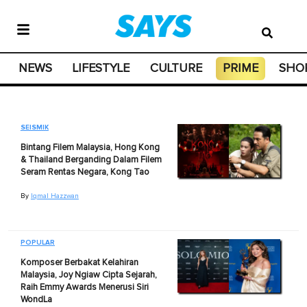
NEWS
LIFESTYLE
CULTURE
PRIME
SHO
SEISMIK
Bintang Filem Malaysia, Hong Kong
& Thailand Berganding Dalam Filem
Seram Rentas Negara, Kong Tao
By
Iqmal Hazzwan
POPULAR
Komposer Berbakat Kelahiran
Malaysia, Joy Ngiaw Cipta Sejarah,
Raih Emmy Awards Menerusi Siri
WondLa