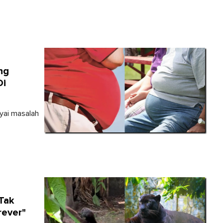
ng
Di
yai masalah
Tak
rever"