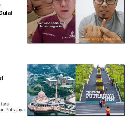
r
Gulai
ki
tara
an Putrajaya.