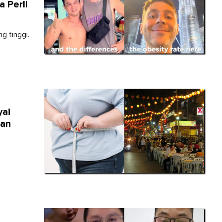
 Perli
g tinggi.
yai
tan