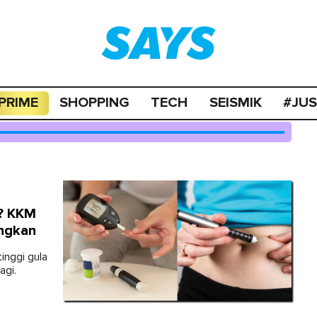
PRIME
SHOPPING
TECH
SEISMIK
#JU
s? KKM
ngkan
inggi gula
agi.