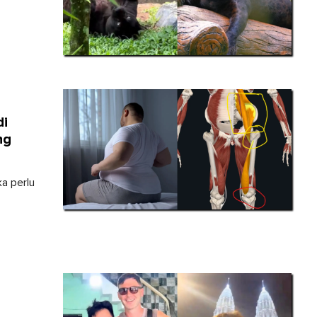
di
ng
a perlu