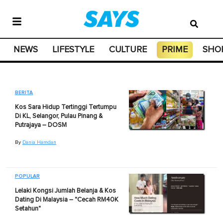
NEWS
LIFESTYLE
CULTURE
PRIME
SHO
BERITA
Kos Sara Hidup Tertinggi Tertumpu
Di KL, Selangor, Pulau Pinang &
Putrajaya – DOSM
By
Dania Hamdan
POPULAR
Lelaki Kongsi Jumlah Belanja & Kos
Dating Di Malaysia – "Cecah RM40K
Setahun"