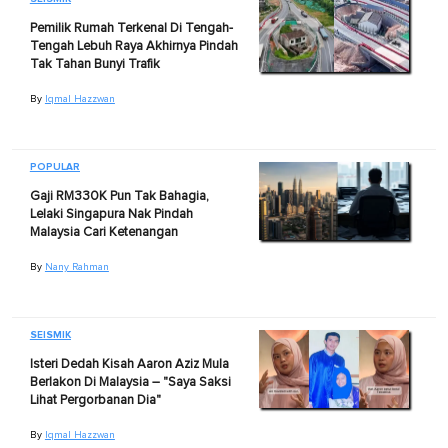
Pemilik Rumah Terkenal Di Tengah-
Tengah Lebuh Raya Akhirnya Pindah
Tak Tahan Bunyi Trafik
By
Iqmal Hazzwan
POPULAR
Gaji RM330K Pun Tak Bahagia,
Lelaki Singapura Nak Pindah
Malaysia Cari Ketenangan
By
Nany Rahman
SEISMIK
Isteri Dedah Kisah Aaron Aziz Mula
Berlakon Di Malaysia – "Saya Saksi
Lihat Pergorbanan Dia"
By
Iqmal Hazzwan