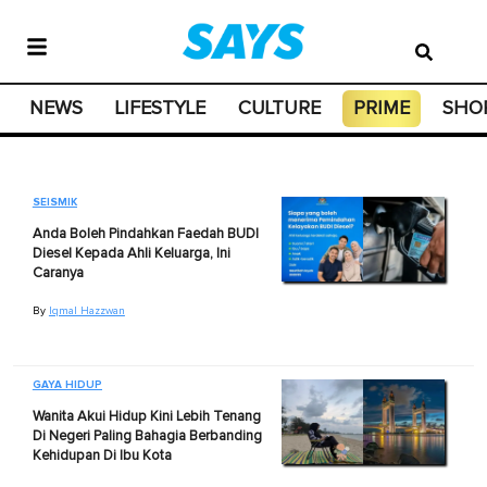
NEWS
LIFESTYLE
CULTURE
PRIME
SHO
SEISMIK
Anda Boleh Pindahkan Faedah BUDI
Diesel Kepada Ahli Keluarga, Ini
Caranya
By
Iqmal Hazzwan
GAYA HIDUP
Wanita Akui Hidup Kini Lebih Tenang
Di Negeri Paling Bahagia Berbanding
Kehidupan Di Ibu Kota