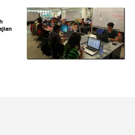
h
ajian