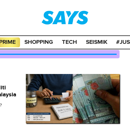
PRIME
SHOPPING
TECH
SEISMIK
#JU
iti
laysia
?