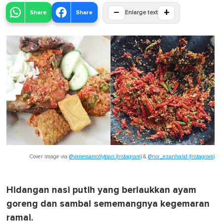
−
+
Share
Share
Enlarge text
Cover image via
@vanessamollytoan (Instagram)
&
@nor_ezanhalid (Instagram)
Hidangan nasi putih yang berlaukkan ayam
goreng dan sambal sememangnya kegemaran
ramai.