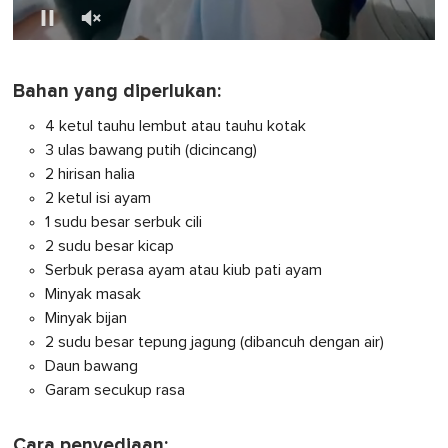
0
o
f
Bahan yang diperlukan:
1
m
4 ketul tauhu lembut atau tauhu kotak
i
n
3 ulas bawang putih (dicincang)
u
2 hirisan halia
t
e
2 ketul isi ayam
,
1 sudu besar serbuk cili
0
2 sudu besar kicap
Serbuk perasa ayam atau kiub pati ayam
Minyak masak
Minyak bijan
2 sudu besar tepung jagung (dibancuh dengan air)
Daun bawang
Garam secukup rasa
Cara penyediaan: