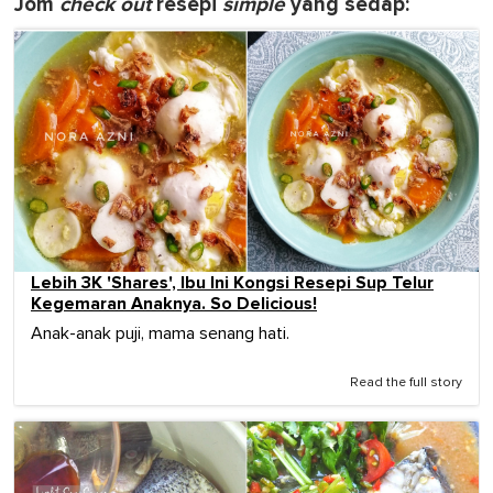
Jom
check out
resepi
simple
yang sedap:
Lebih 3K 'Shares', Ibu Ini Kongsi Resepi Sup Telur
Kegemaran Anaknya. So Delicious!
Anak-anak puji, mama senang hati.
Read the full story