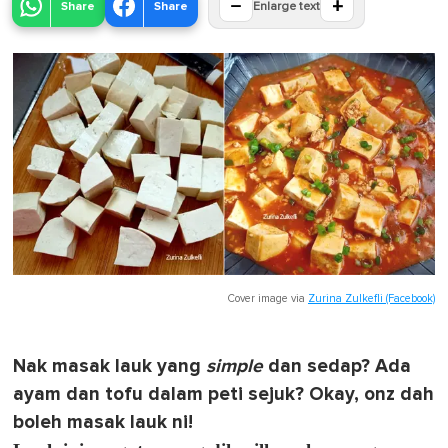
−
+
Share
Share
Enlarge text
Cover image via
Zurina Zulkefli (Facebook)
Nak masak lauk yang
simple
dan sedap? Ada
ayam dan tofu dalam peti sejuk? Okay, onz dah
boleh masak lauk ni!