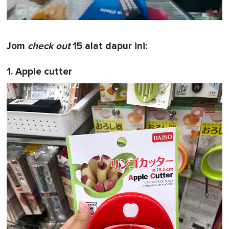
0
o
f
Jom
check out
15 alat dapur ini:
1
m
i
1. Apple cutter
n
u
t
e
,
0