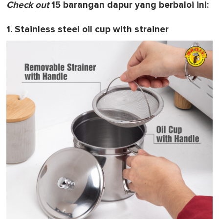
Check out
15 barangan dapur yang berbaloi ini:
1
m
i
1. Stainless steel oil cup with strainer
n
u
t
e
,
0