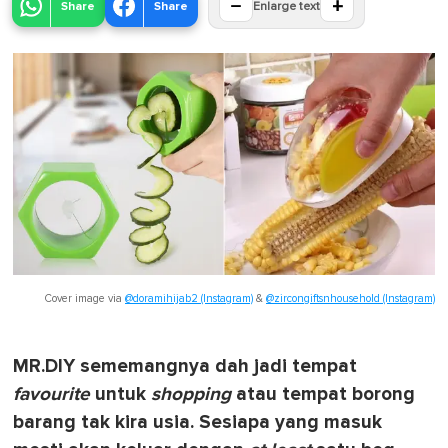
−
+
Share
Share
Enlarge text
Cover image via
@doramihijab2 (Instagram)
&
@zircongiftsnhousehold (Instagram)
MR.DIY sememangnya dah jadi tempat
favourite
untuk
shopping
atau tempat borong
barang tak kira usia. Sesiapa yang masuk