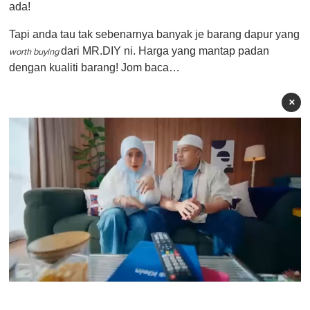
ada!
Tapi anda tau tak sebenarnya banyak je barang dapur yang
dari
MR.DIY ni. Harga yang mantap padan
worth buying
dengan kualiti barang! Jom baca…
×
0
o
f