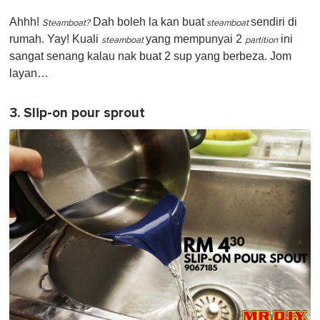
Ahhh!
Dah boleh la kan buat
sendiri di
Steamboat?
steamboat
rumah. Yay! Kuali
yang mempunyai 2
ini
steamboat
partition
sangat senang kalau nak buat 2 sup yang berbeza. Jom
layan…
3. Slip-on pour sprout