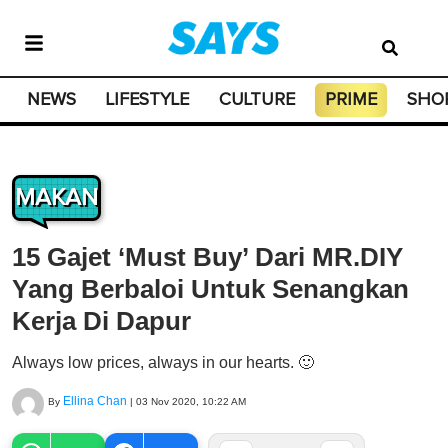
NEWS
LIFESTYLE
CULTURE
PRIME
SHO
MAKAN
15 Gajet ‘Must Buy’ Dari MR.DIY
Yang Berbaloi Untuk Senangkan
Kerja Di Dapur
Always low prices, always in our hearts. 🙂
Ellina Chan
By
|
03 Nov 2020, 10:22 AM