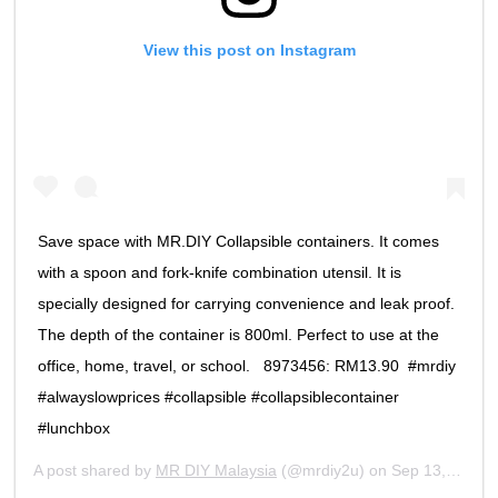
View this post on Instagram
Save space with MR.DIY Collapsible containers. It comes
with a spoon and fork-knife combination utensil. It is
specially designed for carrying convenience and leak proof.
The depth of the container is 800ml. Perfect to use at the
office, home, travel, or school. ⁠ ⁠ 8973456: RM13.90⁠ ⁠ #mrdiy
#alwayslowprices #collapsible #collapsiblecontainer
#lunchbox⁠
A post shared by
MR DIY Malaysia
(@mrdiy2u) on
Sep 13, 2020 at 9:05pm PDT