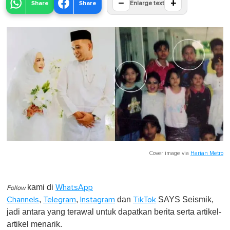
−
+
Share
Share
Enlarge text
Cover image via
Harian Metro
kami di
WhatsApp
Follow
,
,
dan
SAYS Seismik,
Channels
Telegram
Instagram
TikTok
jadi antara yang terawal untuk dapatkan berita serta artikel-
artikel menarik.