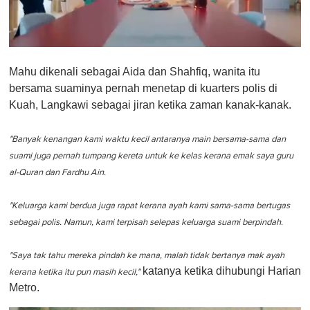
0
s
Mahu dikenali sebagai Aida dan Shahfiq, wanita itu
e
c
bersama suaminya pernah menetap di kuarters polis di
o
Kuah, Langkawi sebagai jiran ketika zaman kanak-kanak.
n
d
s
o
"Banyak kenangan kami waktu kecil antaranya main bersama-sama dan
f
suami juga pernah tumpang kereta untuk ke kelas kerana emak saya guru
1
m
al-Quran dan Fardhu Ain.
i
n
u
"Keluarga kami berdua juga rapat kerana ayah kami sama-sama bertugas
t
sebagai polis. Namun, kami terpisah selepas keluarga suami berpindah.
e
,
0
"Saya tak tahu mereka pindah ke mana, malah tidak bertanya mak ayah
katanya ketika dihubungi Harian
kerana ketika itu pun masih kecil,"
Metro.