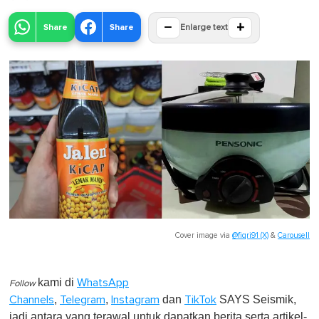
−
+
Share
Share
Enlarge text
Cover image via
@fiqri91 (X)
&
Carousell
kami di
WhatsApp
Follow
,
,
dan
SAYS Seismik,
Channels
Telegram
Instagram
TikTok
jadi antara yang terawal untuk dapatkan berita serta artikel-