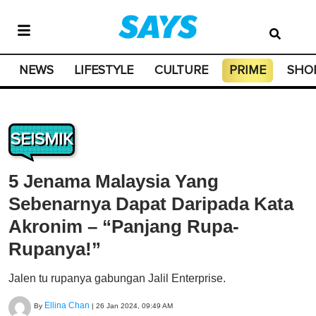
NEWS
LIFESTYLE
CULTURE
PRIME
SHO
SEISMIK
5 Jenama Malaysia Yang
Sebenarnya Dapat Daripada Kata
Akronim – “Panjang Rupa-
Rupanya!”
Jalen tu rupanya gabungan Jalil Enterprise.
Ellina Chan
By
|
26 Jan 2024, 09:49 AM