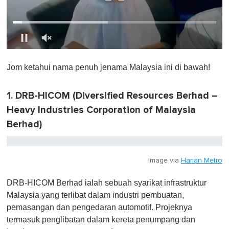
0
o
Jom ketahui nama penuh jenama Malaysia ini di bawah!
f
1
m
i
1. DRB-HICOM (Diversified Resources Berhad –
n
Heavy Industries Corporation of Malaysia
u
t
Berhad)
e
,
0
Image via
Harian Metro
DRB-HICOM Berhad
ialah sebuah syarikat infrastruktur
Malaysia yang terlibat dalam industri pembuatan,
pemasangan dan pengedaran automotif. Projeknya
termasuk penglibatan dalam kereta penumpang dan