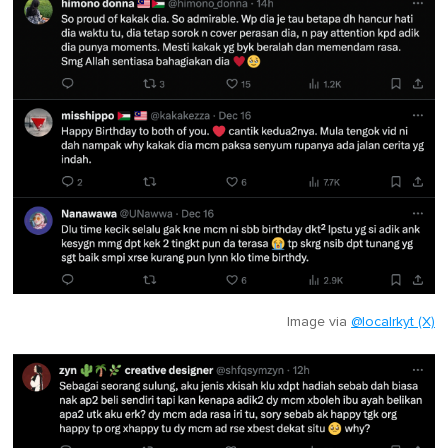
Image via
@localrkyt (X)