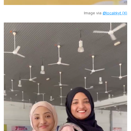
Image via
@localrkyt (X)