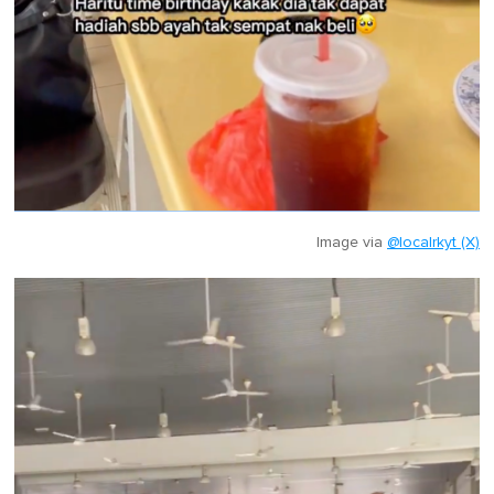
Image via
@localrkyt (X)