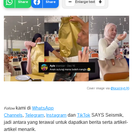
−
+
Share
Share
Enlarge text
Cover image via
@localrkyt (X)
kami di
WhatsApp
Follow
,
,
dan
SAYS Seismik,
Channels
Telegram
Instagram
TikTok
jadi antara yang terawal untuk dapatkan berita serta artikel-
artikel menarik.