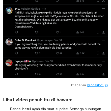
Image via
@localrkyt (X)
Lihat video penuh itu di bawah:
Pandai betul ayah dia buat suprise. Semoga hubungan