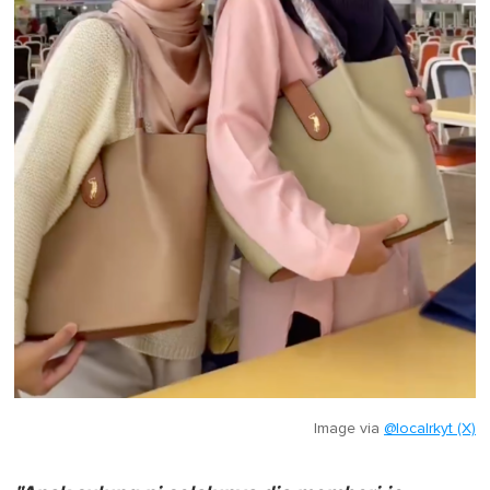
Image via
@localrkyt (X)