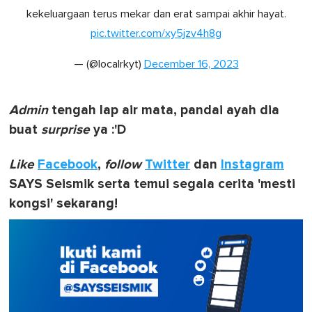
kekeluargaan terus mekar dan erat sampai akhir hayat.
pic.twitter.com/xy5jzv4h8g
— (@localrkyt)
December 16, 2023
Admin
tengah lap air mata, pandai ayah dia
buat
surprise
ya :'D
Like
Facebook
,
follow
Twitter
dan
Instagram
SAYS Seismik serta temui segala cerita 'mesti
kongsi' sekarang!