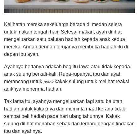
0
o
Kelihatan mereka sekeluarga berada di medan selera
f
1
untuk makan tengah hari. Selesai makan, ayah dilihat
m
mengeluarkan satu balutan hadiah kepada anak kedua
i
n
mereka. Angah dengan terujanya membuka hadiah itu di
u
depan ibu ayah.
t
e
,
Ayahnya bertanya adakah beg itu lawa atau tidak kepada
0
anak sulung berkali-kali. Rupa-rupanya, ibu dan ayah
merancang untuk
kakak sulung untuk melihat reaksi
prank
adiknya menerima hadiah.
Tak lama itu, ayahnya mengeluarkan lagi satu balutan
hadiah untuk kakaknya dan meminta maaf kerana tidak
sempat beli hadiah pada hari ulang tahunnya. Kakak
sulung dilihat menahan sebak dan terharu dengan tindakan
ibu dan ayahnya.