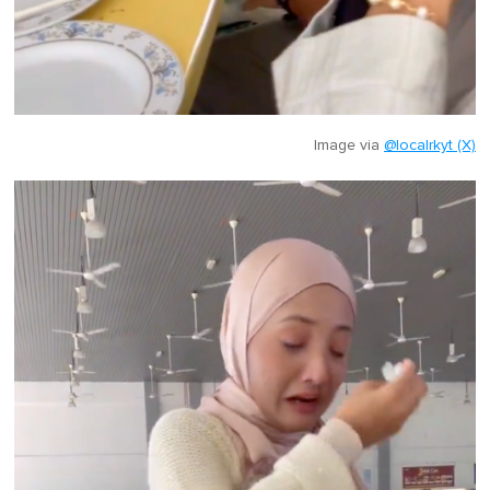
Image via
@localrkyt (X)