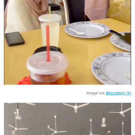
Image via
@localrkyt (X)