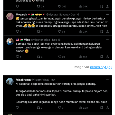
Image via
@localrkyt (X)