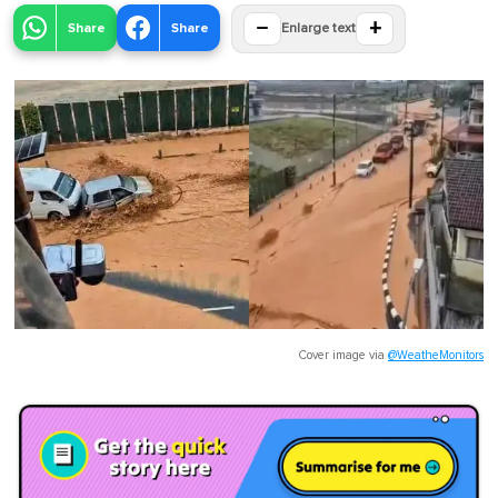
−
+
Share
Share
Enlarge text
Cover image via
@WeatheMonitors