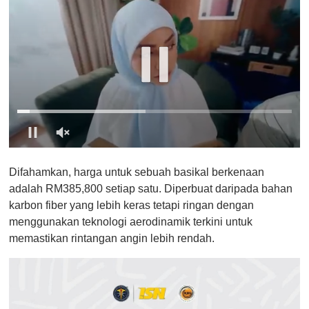
0
o
Difahamkan, harga untuk sebuah basikal berkenaan
f
1
adalah RM385,800 setiap satu. Diperbuat daripada bahan
m
karbon fiber yang lebih keras tetapi ringan dengan
i
n
menggunakan teknologi aerodinamik terkini untuk
u
memastikan rintangan angin lebih rendah.
t
e
,
0