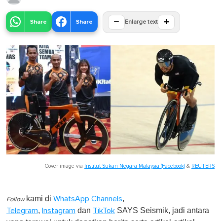
−
+
Share
Share
Enlarge text
Cover image via
Institut Sukan Negara Malaysia (Facebook)
&
REUTERS
kami di
,
WhatsApp Channels
Follow
,
dan
SAYS Seismik, jadi antara
Telegram
Instagram
TikTok