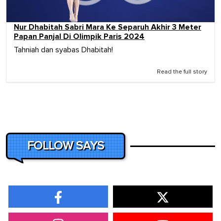
Nur Dhabitah Sabri Mara Ke Separuh Akhir 3 Meter
Papan Panjal Di Olimpik Paris 2024
Tahniah dan syabas Dhabitah!
Read the full story
FOLLOW SAYS