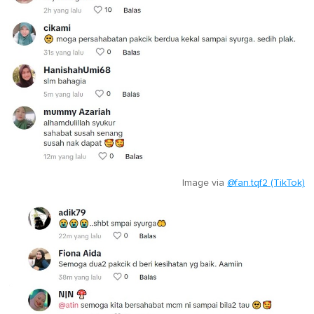
Image via
@fan.tqf2 (TikTok)