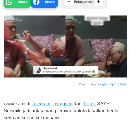
−
+
Share
Share
Enlarge text
Cover image via
@fan.tqf2 (TikTok)
kami di
,
dan
SAYS
Telegram
Instagram
TikTok
Follow
Seismik, jadi antara yang terawal untuk dapatkan berita
serta artikel-artikel menarik.