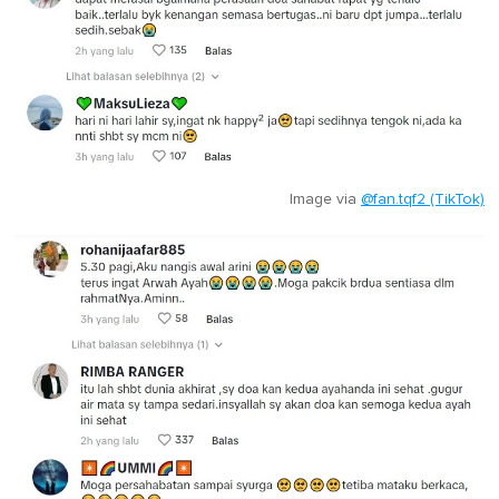
Image via
@fan.tqf2 (TikTok)