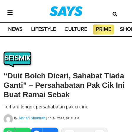
NEWS
LIFESTYLE
CULTURE
PRIME
SHO
SEISMIK
“Duit Boleh Dicari, Sahabat Tiada
Ganti” – Persahabatan Pak Cik Ini
Buat Ramai Sebak
Terharu tengok persahabatan pak cik ini.
Aishah Shahirah
By
|
10 Jul 2023, 07:21 AM