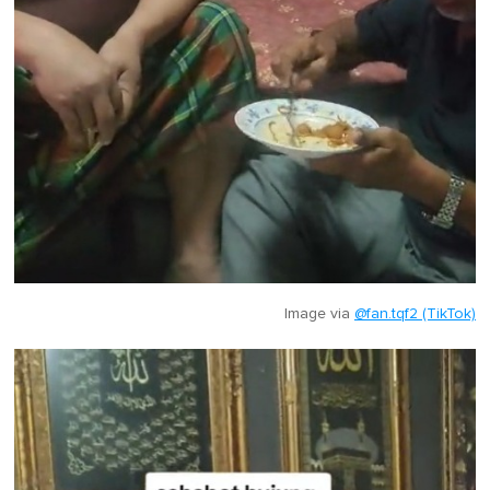
Image via
@fan.tqf2 (TikTok)