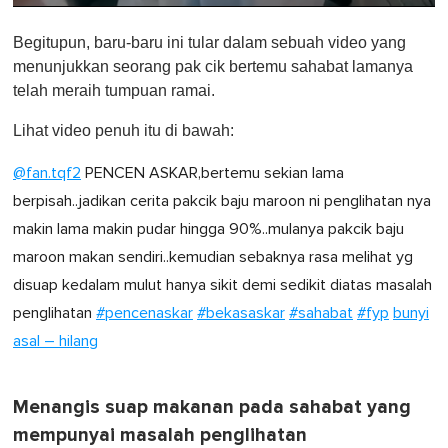
0
o
Begitupun, baru-baru ini tular dalam sebuah video yang
f
1
menunjukkan seorang pak cik bertemu sahabat lamanya
m
telah meraih tumpuan ramai.
i
n
u
Lihat video penuh itu di bawah:
t
e
@fan.tqf2
PENCEN ASKAR,bertemu sekian lama
,
0
berpisah..jadikan cerita pakcik baju maroon ni penglihatan nya
makin lama makin pudar hingga 90%..mulanya pakcik baju
maroon makan sendiri..kemudian sebaknya rasa melihat yg
disuap kedalam mulut hanya sikit demi sedikit diatas masalah
penglihatan
#pencenaskar
#bekasaskar
#sahabat
#fyp
bunyi
asal – hilang
Menangis suap makanan pada sahabat yang
mempunyai masalah penglihatan