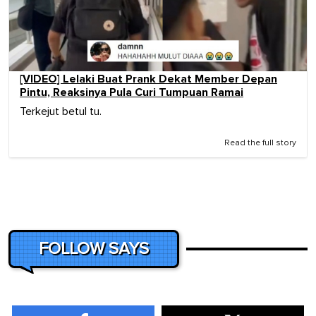
[VIDEO] Lelaki Buat Prank Dekat Member Depan
Pintu, Reaksinya Pula Curi Tumpuan Ramai
Terkejut betul tu.
Read the full story
FOLLOW SAYS