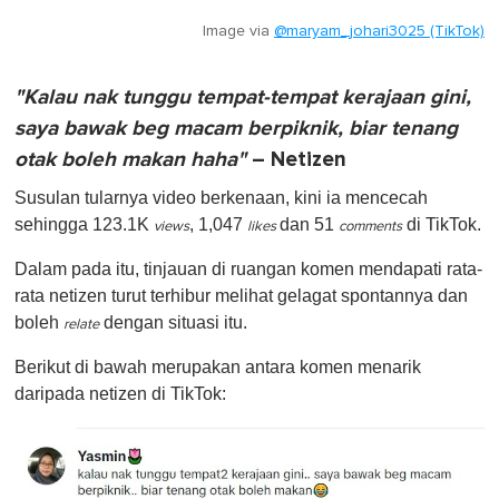
Image via
@maryam_johari3025 (TikTok)
"Kalau nak tunggu tempat-tempat kerajaan gini,
saya bawak beg macam berpiknik, biar tenang
otak boleh makan haha"
– Netizen
Susulan tularnya video berkenaan, kini ia mencecah
sehingga 123.1K
, 1,047
dan 51
di TikTok.
views
likes
comments
Dalam pada itu, tinjauan di ruangan komen mendapati rata-
rata netizen turut terhibur melihat gelagat spontannya dan
boleh
dengan situasi itu.
relate
Berikut di bawah merupakan antara komen menarik
daripada netizen di TikTok: