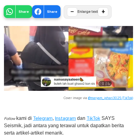
−
+
Share
Share
Enlarge text
Cover image via
@maryam_johari3025 (TikTok)
kami di
,
dan
SAYS
Telegram
Instagram
TikTok
Follow
Seismik, jadi antara yang terawal untuk dapatkan berita
serta artikel-artikel menarik.