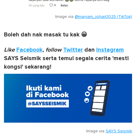
Image via
@maryam_johari3025 (TikTok)
Boleh dah nak masak tu kak 😀
Like
Facebook
,
follow
Twitter
dan
Instagram
SAYS Seismik serta temui segala cerita 'mesti
kongsi' sekarang!
Image via
SAYS Seismik