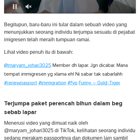
0
o
Begitupun, baru-baru ini tular dalam sebuah video yang
f
1
menunjukkan seorang individu terjumpa sesuatu di pejabat
m
imigresen telah meraih tumpuan ramai.
i
n
u
Lihat video penuh itu di bawah:
t
e
@maryam_johari3025
Member dh lapar. Jgn dicabar. Mana
,
0
tempat immigresen yg xlama eh! Ni sabar tak sabarlahh
#renewpasport
#immigration
#fyp
Funny – Gold-Tiger
Terjumpa paket perencah bihun dalam beg
sebab lapar
Menerusi video yang dimuat naik oleh
@maryam_johari3025 di TikTok, kelihatan seorang individu
sedang merakam passportnya dan dokumen lain sambil