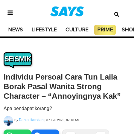
NEWS
LIFESTYLE
CULTURE
PRIME
SHO
SEISMIK
Individu Persoal Cara Tun Laila
Borak Pasal Wanita Strong
Character – “Annoyingnya Kak”
Apa pendapat korang?
Dania Hamdan
By
|
07 Feb 2025, 07:18 AM