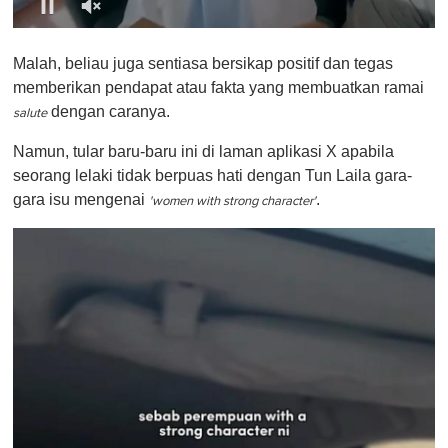
0
o
Malah, beliau juga sentiasa bersikap positif dan tegas
f
1
memberikan pendapat atau fakta yang membuatkan ramai
m
dengan caranya.
i
salute
n
u
Namun, tular baru-baru ini di laman aplikasi X apabila
t
seorang lelaki tidak berpuas hati dengan Tun Laila gara-
e
,
gara isu mengenai
.
'women with strong character'
0