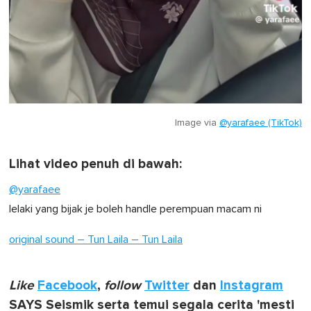
Image via
@yarafaee (TikTok)
Lihat video penuh di bawah:
@yarafaee
lelaki yang bijak je boleh handle perempuan macam ni
original sound – Tun Laila – Tun Laila
Like
Facebook
,
follow
Twitter
dan
Instagram
SAYS Seismik serta temui segala cerita 'mesti