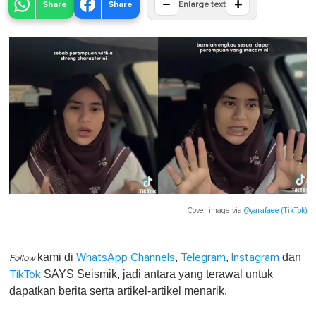
−
+
Share
Share
Enlarge text
Cover image via
@yarafaee (TikTok)
kami di
,
,
dan
WhatsApp Channels
Telegram
Instagram
Follow
SAYS Seismik, jadi antara yang terawal untuk
TikTok
dapatkan berita serta artikel-artikel menarik.