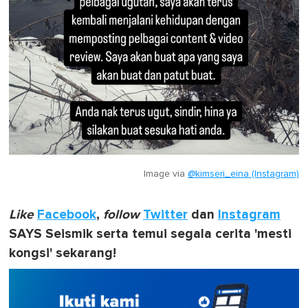
Image via
@kimseri_eina (Instagram)
Like
Facebook
,
follow
Twitter
dan
Instagram
SAYS Seismik serta temui segala cerita 'mesti
kongsi' sekarang!