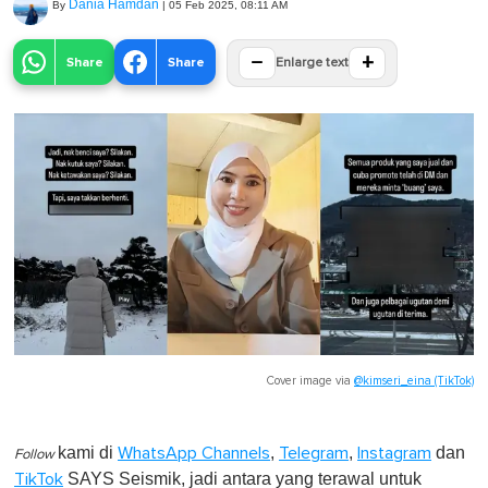
Dania Hamdan
By
|
05 Feb 2025, 08:11 AM
−
+
Share
Share
Enlarge text
Cover image via
@kimseri_eina (TikTok)
kami di
,
,
dan
WhatsApp Channels
Telegram
Instagram
Follow
SAYS Seismik, jadi antara yang terawal untuk
TikTok