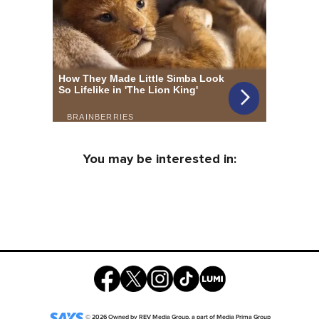
You may be interested in:
©
2026
Owned by
REV Media Group
, a part of
Media Prima Group