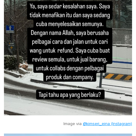
Image via
@kimseri_eina (Instagram)