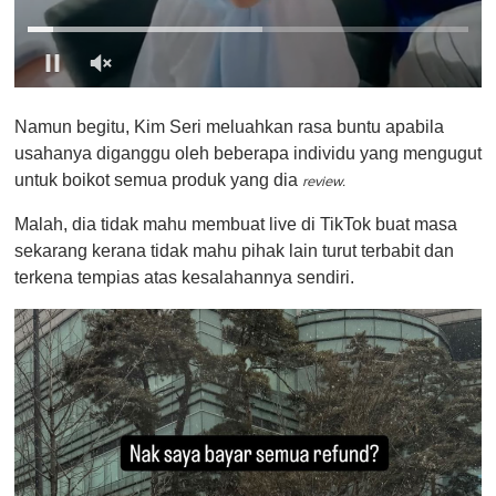
0
o
Namun begitu, Kim Seri meluahkan rasa buntu apabila
f
1
usahanya diganggu oleh beberapa individu yang mengugut
m
untuk boikot semua produk yang dia
i
review.
n
u
Malah, dia tidak mahu membuat live di TikTok buat masa
t
sekarang kerana tidak mahu pihak lain turut terbabit dan
e
,
terkena tempias atas kesalahannya sendiri.
0