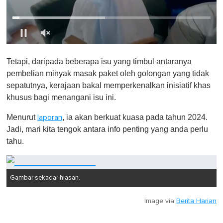
0
s
Tetapi, daripada beberapa isu yang timbul antaranya
e
c
pembelian minyak masak paket oleh golongan yang tidak
o
sepatutnya, kerajaan bakal memperkenalkan inisiatif khas
n
d
khusus bagi menangani isu ini.
s
o
Menurut
, ia akan berkuat kuasa pada tahun 2024.
laporan
f
1
Jadi, mari kita tengok antara info penting yang anda perlu
m
tahu.
i
n
u
t
e
Gambar sekadar hiasan.
,
0
Image via
Berita Harian