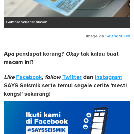
Gambar sekadar hiasan.
Image via
Selangor Kini
Apa pendapat korang?
Okay
tak kalau buat
macam ini?
Like
Facebook
,
follow
Twitter
dan
Instagram
SAYS Seismik serta temui segala cerita 'mesti
kongsi' sekarang!