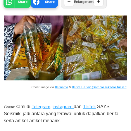
−
+
Share
Share
Enlarge text
Cover image via
Bernama
&
Berita Harian (Gambar sekadar hiasan)
kami di
,
dan
SAYS
Telegram
Instagram
TikTok
Follow
Seismik, jadi antara yang terawal untuk dapatkan berita
serta artikel-artikel menarik.