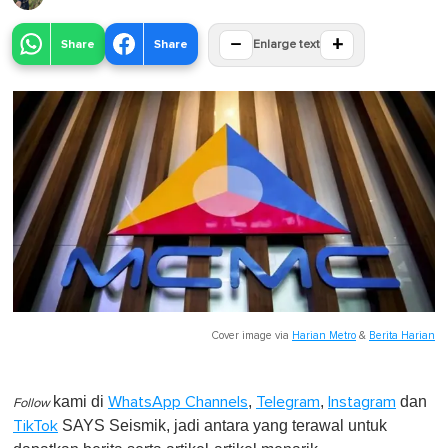
−
+
Share
Share
Enlarge text
Cover image via
Harian Metro
&
Berita Harian
kami di
,
,
dan
WhatsApp Channels
Telegram
Instagram
Follow
SAYS Seismik, jadi antara yang terawal untuk
TikTok