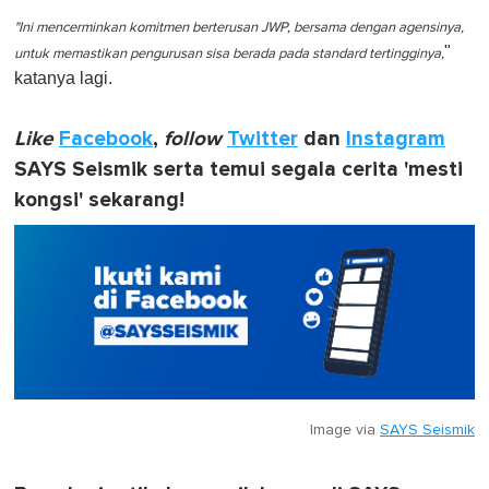
"Ini mencerminkan komitmen berterusan JWP, bersama dengan agensinya,
"
untuk memastikan pengurusan sisa berada pada standard tertingginya,
katanya lagi.
Like
Facebook
,
follow
Twitter
dan
Instagram
SAYS Seismik serta temui segala cerita 'mesti
kongsi' sekarang!
Image via
SAYS Seismik