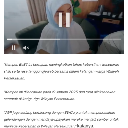
0
o
f
"Kempen BeST ini bertujuan meningkatkan tahap kebersihan, kesedaran
1
sivik serta rasa tanggungjawab bersama dalam kalangan warga Wilayah
m
i
Persekutuan.
n
u
t
"Kempen ini dilancarkan pada 19 Januari 2025 dan turut dilaksanakan
e
serentak di ketiga-tiga Wilayah Persekutuan.
,
0
"JWP juga sedang berbincang dengan SWCorp untuk memperkasakan
gelandangan dengan mendaya-upayakan mereka menjadi sumber untuk
katanya.
menjaga kebersihan di Wilayah Persekutuan,"