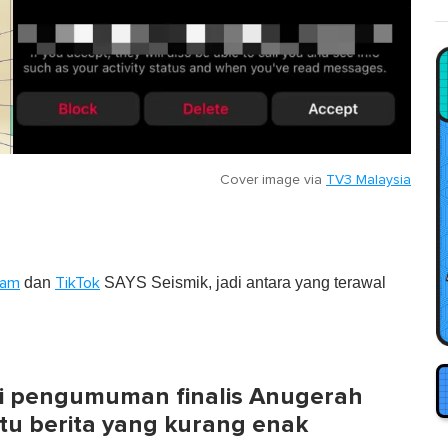
Cover image via
TV3 Malaysia
dan
SAYS Seismik, jadi antara yang terawal
ram
TikTok
i pengumuman finalis Anugerah
atu berita yang kurang enak