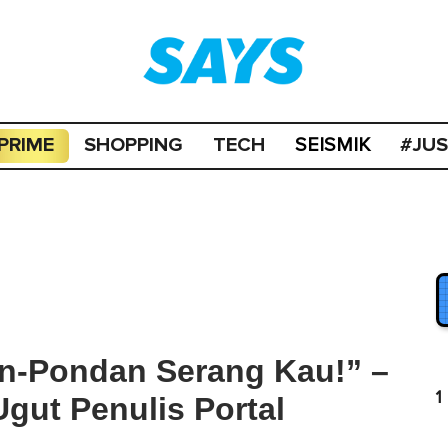
PRIME
SHOPPING
TECH
#JU
SEISMIK
n-Pondan Serang Kau!” –
1
Ugut Penulis Portal