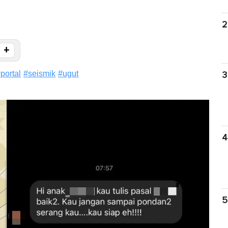
2
+
#
portal
#
seismik
#
ugut
3
4
5