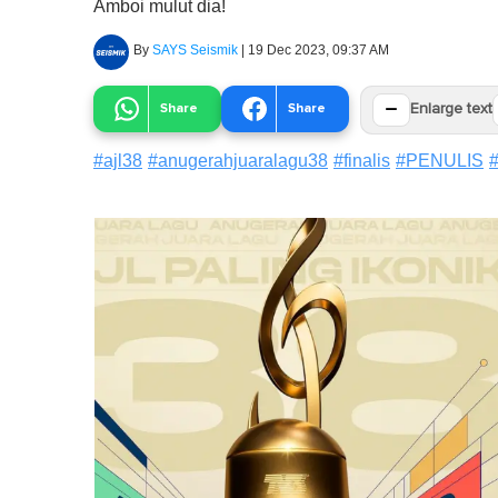
Amboi mulut dia!
By
SAYS Seismik
|
19 Dec 2023, 09:37 AM
−
Share
Share
Enlarge text
#
ajl38
#
anugerahjuaralagu38
#
finalis
#
PENULIS