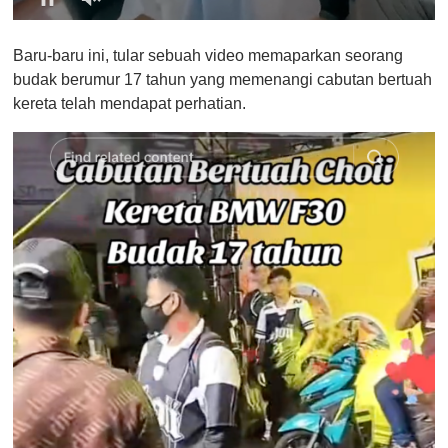
0
o
Baru-baru ini, tular sebuah video memaparkan seorang
f
1
budak berumur 17 tahun yang memenangi cabutan bertuah
m
kereta telah mendapat perhatian.
i
n
u
t
e
,
0