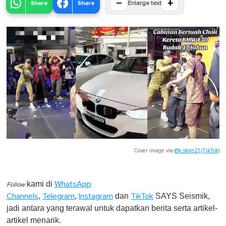
−
+
Share
Share
Enlarge text
Cover image via
@k.store21 (TikTok)
kami di
WhatsApp
Follow
,
,
dan
SAYS Seismik,
Channels
Telegram
Instagram
TikTok
jadi antara yang terawal untuk dapatkan berita serta artikel-
artikel menarik.