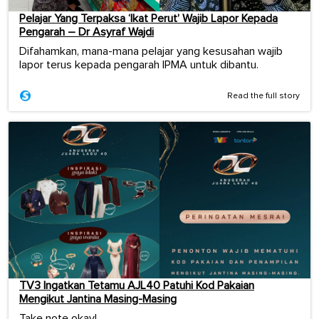
Pelajar Yang Terpaksa ‘Ikat Perut’ Wajib Lapor Kepada
Pengarah – Dr Asyraf Wajdi
Difahamkan, mana-mana pelajar yang kesusahan wajib
lapor terus kepada pengarah IPMA untuk dibantu.
Read the full story
TV3 Ingatkan Tetamu AJL40 Patuhi Kod Pakaian
Mengikut Jantina Masing-Masing
Take note okay!