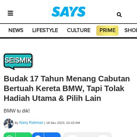
NEWS
LIFESTYLE
CULTURE
PRIME
SHO
SEISMIK
Budak 17 Tahun Menang Cabutan
Bertuah Kereta BMW, Tapi Tolak
Hadiah Utama & Pilih Lain
BMW tu dik!
Nany Rahman
By
|
18 Dec 2023, 02:43 AM