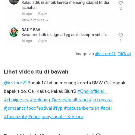
Image via
@k.store21 (TikTok)
Lihat video itu di bawah:
@k.store21
Budak 17 tahun menang kereta BMW Call bapak,
bapak tido. Call Kakak, kakak Blurr2
#Choiiofficiall_
#choiijersey
#gmklang
#jerseylocalbrand
#jerceyviral
#jomsantaifoodfestival
#fyp
#cabutanbertuah
#acei
#farisazritv
#choii
bunyi asal – K-Store