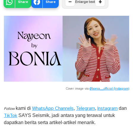
−
+
Share
Share
Enlarge text
Cover image via
@bonia__official (Instagram)
kami di
,
,
dan
WhatsApp Channels
Telegram
Instagram
Follow
SAYS Seismik, jadi antara yang terawal untuk
TikTok
dapatkan berita serta artikel-artikel menarik.