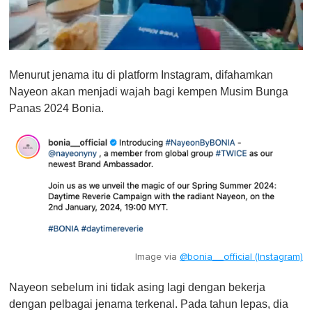
0
s
Menurut jenama itu di platform Instagram, difahamkan
e
c
Nayeon akan menjadi wajah bagi kempen Musim Bunga
o
Panas 2024 Bonia.
n
d
s
o
f
1
m
i
n
u
t
e
,
0
Image via
@bonia__official (Instagram)
Nayeon sebelum ini tidak asing lagi dengan bekerja
dengan pelbagai jenama terkenal. Pada tahun lepas, dia