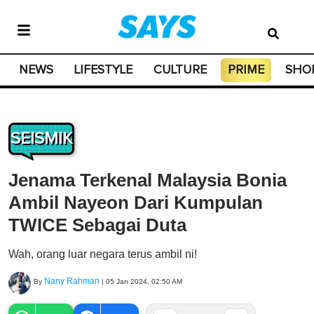
NEWS
LIFESTYLE
CULTURE
PRIME
SHO
SEISMIK
Jenama Terkenal Malaysia Bonia
Ambil Nayeon Dari Kumpulan
TWICE Sebagai Duta
Wah, orang luar negara terus ambil ni!
Nany Rahman
By
|
05 Jan 2024, 02:50 AM