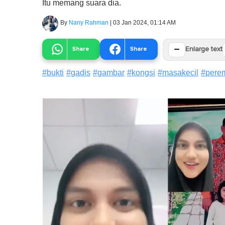
Itu memang suara dia.
By
Nany Rahman
|
03 Jan 2024, 01:14 AM
−
Share
Share
Enlarge text
#
bukti
#
gadis
#
gambar
#
kongsi
#
masakecil
#
pere