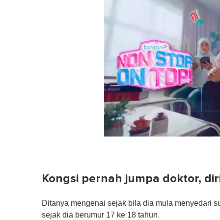
0
o
f
1
m
Kongsi pernah jumpa doktor, diri
i
n
u
Ditanya mengenai sejak bila dia mula menyedari su
t
e
sejak dia berumur 17 ke 18 tahun.
,