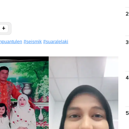
2
+
mpuantulen
#
seismik
#
suaralelaki
3
4
5